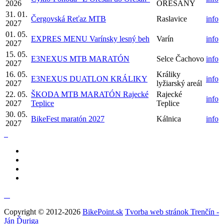
2026
OREŠANY
31. 01.
Čergovská Reťaz MTB
Raslavice
info
2027
01. 05.
EXPRES MENU Varínsky lesný beh
Varín
info
2027
15. 05.
E3NEXUS MTB MARATÓN
Selce Čachovo
info
2027
16. 05.
Králiky
E3NEXUS DUATLON KRÁLIKY
info
2027
lyžiarský areál
22. 05.
ŠKODA MTB MARATÓN Rajecké
Rajecké
info
2027
Teplice
Teplice
30. 05.
BikeFest maratón 2027
Kálnica
info
2027
Copyright © 2012-2026
BikePoint.sk
Tvorba web stránok Trenčín -
Ján Ďuriga