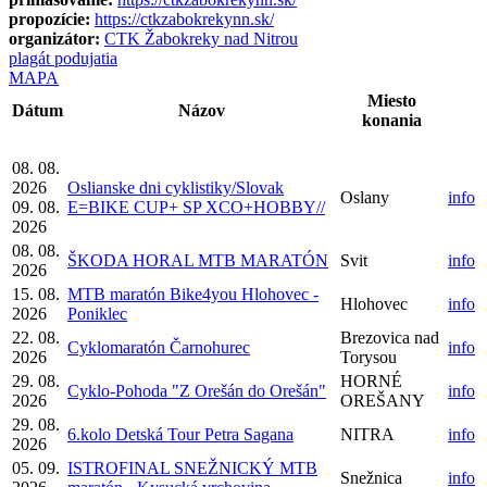
propozície:
https://ctkzabokrekynn.sk/
organizátor:
CTK Žabokreky nad Nitrou
plagát podujatia
MAPA
Miesto
Dátum
Názov
konania
08. 08.
2026
Oslianske dni cyklistiky/Slovak
Oslany
info
09. 08.
E=BIKE CUP+ SP XCO+HOBBY//
2026
08. 08.
ŠKODA HORAL MTB MARATÓN
Svit
info
2026
15. 08.
MTB maratón Bike4you Hlohovec -
Hlohovec
info
2026
Poniklec
22. 08.
Brezovica nad
Cyklomaratón Čarnohurec
info
2026
Torysou
29. 08.
HORNÉ
Cyklo-Pohoda "Z Orešán do Orešán"
info
2026
OREŠANY
29. 08.
6.kolo Detská Tour Petra Sagana
NITRA
info
2026
05. 09.
ISTROFINAL SNEŽNICKÝ MTB
Snežnica
info