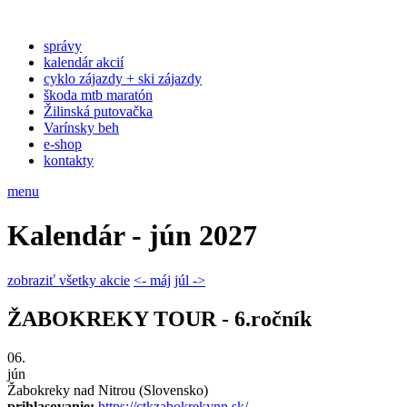
správy
kalendár akcií
cyklo zájazdy + ski zájazdy
škoda mtb maratón
Žilinská putovačka
Varínsky beh
e-shop
kontakty
menu
Kalendár - jún 2027
zobraziť všetky akcie
<- máj
júl ->
ŽABOKREKY TOUR - 6.ročník
06.
jún
Žabokreky nad Nitrou (Slovensko)
prihlasovanie:
https://ctkzabokrekynn.sk/