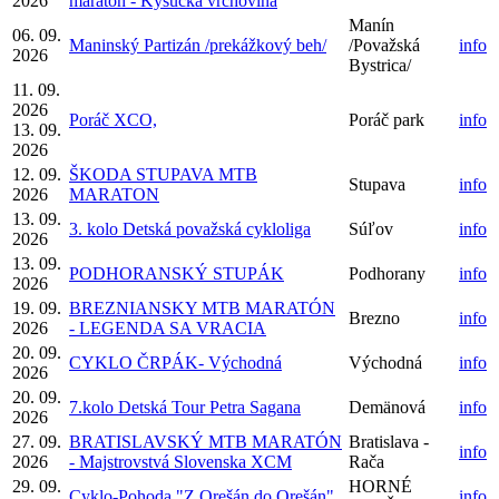
2026
maratón - Kysucká vrchovina
Manín
06. 09.
Maninský Partizán /prekážkový beh/
/Považská
info
2026
Bystrica/
11. 09.
2026
Poráč XCO,
Poráč park
info
13. 09.
2026
12. 09.
ŠKODA STUPAVA MTB
Stupava
info
2026
MARATON
13. 09.
3. kolo Detská považská cykloliga
Súľov
info
2026
13. 09.
PODHORANSKÝ STUPÁK
Podhorany
info
2026
19. 09.
BREZNIANSKY MTB MARATÓN
Brezno
info
2026
- LEGENDA SA VRACIA
20. 09.
CYKLO ČRPÁK- Východná
Východná
info
2026
20. 09.
7.kolo Detská Tour Petra Sagana
Demänová
info
2026
27. 09.
BRATISLAVSKÝ MTB MARATÓN
Bratislava -
info
2026
- Majstrovstvá Slovenska XCM
Rača
29. 09.
HORNÉ
Cyklo-Pohoda "Z Orešán do Orešán"
info