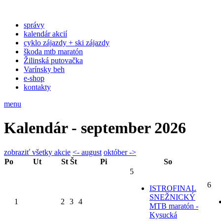
správy
kalendár akcií
cyklo zájazdy + ski zájazdy
škoda mtb maratón
Žilinská putovačka
Varínsky beh
e-shop
kontakty
menu
Kalendár - september 2026
zobraziť všetky akcie
<- august
október ->
Po
Ut
St
Št
Pi
So
5
6
ISTROFINAL
SNEŽNICKÝ
1
2
3
4
MTB maratón -
Kysucká