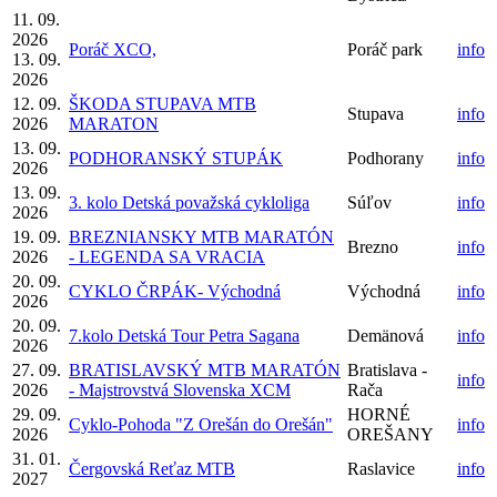
11. 09.
2026
Poráč XCO,
Poráč park
info
13. 09.
2026
12. 09.
ŠKODA STUPAVA MTB
Stupava
info
2026
MARATON
13. 09.
PODHORANSKÝ STUPÁK
Podhorany
info
2026
13. 09.
3. kolo Detská považská cykloliga
Súľov
info
2026
19. 09.
BREZNIANSKY MTB MARATÓN
Brezno
info
2026
- LEGENDA SA VRACIA
20. 09.
CYKLO ČRPÁK- Východná
Východná
info
2026
20. 09.
7.kolo Detská Tour Petra Sagana
Demänová
info
2026
27. 09.
BRATISLAVSKÝ MTB MARATÓN
Bratislava -
info
2026
- Majstrovstvá Slovenska XCM
Rača
29. 09.
HORNÉ
Cyklo-Pohoda "Z Orešán do Orešán"
info
2026
OREŠANY
31. 01.
Čergovská Reťaz MTB
Raslavice
info
2027