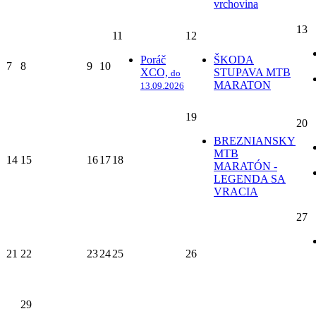
vrchovina
13
11
12
Poráč
ŠKODA
7
8
9
10
XCO,
STUPAVA MTB
do
MARATON
13.09.2026
19
20
BREZNIANSKY
MTB
14
15
16
17
18
MARATÓN -
LEGENDA SA
VRACIA
27
21
22
23
24
25
26
29