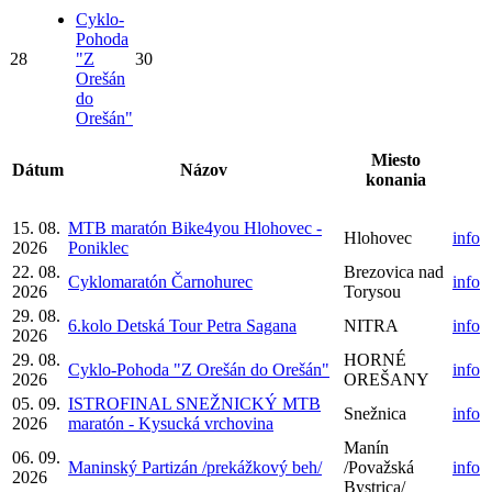
Cyklo-
Pohoda
28
"Z
30
Orešán
do
Orešán"
Miesto
Dátum
Názov
konania
15. 08.
MTB maratón Bike4you Hlohovec -
Hlohovec
info
2026
Poniklec
22. 08.
Brezovica nad
Cyklomaratón Čarnohurec
info
2026
Torysou
29. 08.
6.kolo Detská Tour Petra Sagana
NITRA
info
2026
29. 08.
HORNÉ
Cyklo-Pohoda "Z Orešán do Orešán"
info
2026
OREŠANY
05. 09.
ISTROFINAL SNEŽNICKÝ MTB
Snežnica
info
2026
maratón - Kysucká vrchovina
Manín
06. 09.
Maninský Partizán /prekážkový beh/
/Považská
info
2026
Bystrica/