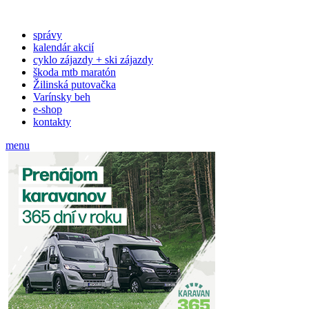
správy
kalendár akcií
cyklo zájazdy + ski zájazdy
škoda mtb maratón
Žilinská putovačka
Varínsky beh
e-shop
kontakty
menu