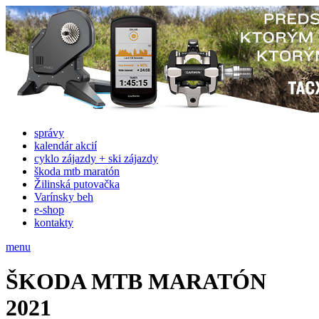
správy
kalendár akcií
cyklo zájazdy + ski zájazdy
škoda mtb maratón
Žilinská putovačka
Varínsky beh
e-shop
kontakty
menu
ŠKODA MTB MARATÓN
2021