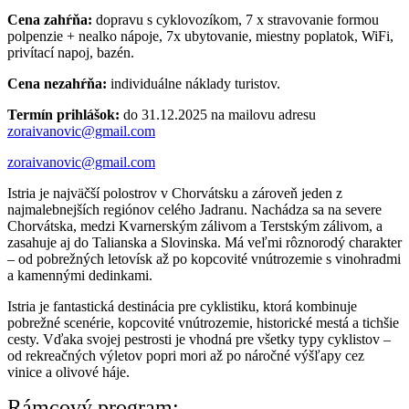
Cena zahŕňa:
dopravu s cyklovozíkom, 7 x stravovanie formou
polpenzie + nealko nápoje, 7x ubytovanie, miestny poplatok, WiFi,
privítací napoj, bazén.
Cena nezahŕňa:
individuálne náklady turistov.
Termín prihlášok:
do 31.12.2025 na mailovu adresu
zoraivanovic@gmail.com
zoraivanovic@gmail.com
Istria je najväčší polostrov v Chorvátsku a zároveň jeden z
najmalebnejších regiónov celého Jadranu. Nachádza sa na severe
Chorvátska, medzi Kvarnerským zálivom a Terstským zálivom, a
zasahuje aj do Talianska a Slovinska. Má veľmi rôznorodý charakter
– od pobrežných letovísk až po kopcovité vnútrozemie s vinohradmi
a kamennými dedinkami.
Istria je fantastická destinácia pre cyklistiku, ktorá kombinuje
pobrežné scenérie, kopcovité vnútrozemie, historické mestá a tichšie
cesty. Vďaka svojej pestrosti je vhodná pre všetky typy cyklistov –
od rekreačných výletov popri mori až po náročné výšľapy cez
vinice a olivové háje.
Rámcový program: