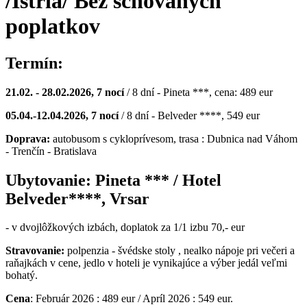
/Istria/ Bez schovaných
poplatkov
Termín:
21.02. - 28.02.2026, 7 nocí
/ 8 dní - Pineta ***, cena: 489 eur
05.04.-12.04.2026, 7 nocí
/ 8 dní - Belveder ****, 549 eur
Doprava:
autobusom s cykloprívesom, trasa : Dubnica nad Váhom
- Trenčín - Bratislava
Ubytovanie: Pineta *** / Hotel
Belveder****, Vrsar
- v dvojlôžkových izbách, doplatok za 1/1 izbu 70,- eur
Stravovanie:
polpenzia - švédske stoly , nealko nápoje pri večeri a
raňajkách v cene, jedlo v hoteli je vynikajúce a výber jedál veľmi
bohatý.
Cena
: Február 2026 : 489 eur / Apríl 2026 : 549 eur.