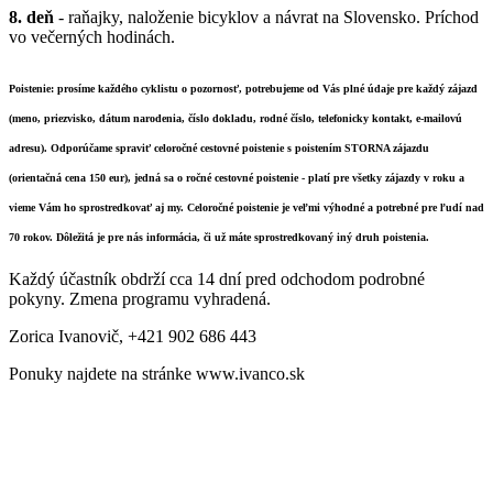
8.
deň
- raňajky, naloženie bicyklov a návrat na Slovensko. Príchod
vo večerných hodinách.
Poistenie: prosíme každého cyklistu o pozornosť, potrebujeme od Vás plné údaje pre každý zájazd
(meno, priezvisko, dátum narodenia, číslo dokladu, rodné číslo, telefonicky kontakt, e-mailovú
adresu). Odporúčame spraviť celoročné cestovné poistenie s poistením STORNA zájazdu
(orientačná cena 150 eur), jedná sa o ročné cestovné poistenie - platí pre všetky zájazdy v roku a
vieme Vám ho sprostredkovať aj my. Celoročné poistenie je veľmi výhodné a potrebné pre ľudí nad
70 rokov. Dôležitá je pre nás informácia, či už máte sprostredkovaný iný druh poistenia.
Každý účastník obdrží cca 14 dní pred odchodom podrobné
pokyny. Zmena programu vyhradená.
Zorica Ivanovič, +421 902 686 443
Ponuky najdete na stránke www.ivanco.sk