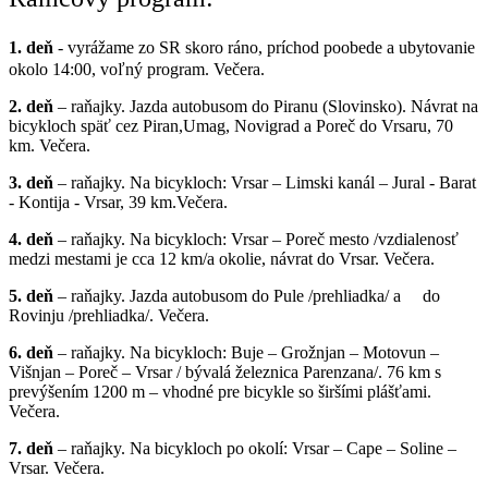
1.
deň
- vyrážame zo SR skoro ráno, príchod poobede a ubytovanie
okolo 14:00, voľný program. Večera.
2.
deň
– raňajky. Jazda autobusom do Piranu (Slovinsko). Návrat na
bicykloch späť cez Piran,Umag, Novigrad a Poreč do Vrsaru, 70
km. Večera.
3.
deň
– raňajky. Na bicykloch: Vrsar – Limski kanál – Jural - Barat
- Kontija - Vrsar, 39 km.Večera.
4.
deň
– raňajky. Na bicykloch: Vrsar – Poreč mesto /vzdialenosť
medzi mestami je cca 12 km/a okolie, návrat do Vrsar. Večera.
5.
deň
– raňajky. Jazda autobusom do Pule /prehliadka/ a do
Rovinju /prehliadka/. Večera.
6.
deň
– raňajky. Na bicykloch: Buje – Grožnjan – Motovun –
Višnjan – Poreč – Vrsar / bývalá železnica Parenzana/. 76 km s
prevýšením 1200 m – vhodné pre bicykle so širšími plášťami.
Večera.
7.
deň
– raňajky. Na bicykloch po okolí: Vrsar – Cape – Soline –
Vrsar. Večera.