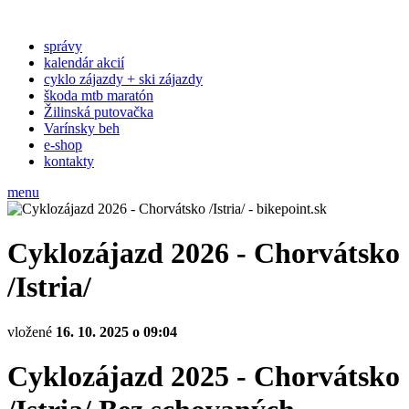
správy
kalendár akcií
cyklo zájazdy + ski zájazdy
škoda mtb maratón
Žilinská putovačka
Varínsky beh
e-shop
kontakty
menu
Cyklozájazd 2026 - Chorvátsko
/Istria/
vložené
16. 10. 2025 o 09:04
Cyklozájazd 2025 - Chorvátsko