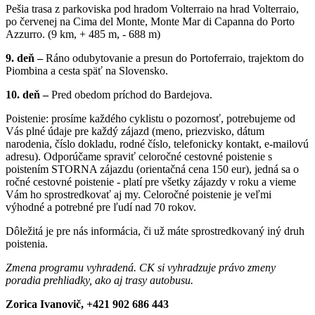
Pešia trasa z parkoviska pod hradom Volterraio na hrad Volterraio,
po červenej na Cima del Monte, Monte Mar di Capanna do Porto
Azzurro. (9 km, + 485 m, - 688 m)
9.
deň –
Ráno odubytovanie a presun do Portoferraio, trajektom do
Piombina a cesta späť na Slovensko.
10.
deň –
Pred obedom príchod do Bardejova.
Poistenie: prosíme každého cyklistu o pozornosť, potrebujeme od
Vás plné údaje pre každý zájazd (meno, priezvisko, dátum
narodenia, číslo dokladu, rodné číslo, telefonicky kontakt, e-mailovú
adresu). Odporúčame spraviť celoročné cestovné poistenie s
poistením STORNA zájazdu (orientačná cena 150 eur), jedná sa o
ročné cestovné poistenie - platí pre všetky zájazdy v roku a vieme
Vám ho sprostredkovať aj my. Celoročné poistenie je veľmi
výhodné a potrebné pre ľudí nad 70 rokov.
Dôležitá je pre nás informácia, či už máte sprostredkovaný iný druh
poistenia.
Zmena programu vyhradená. CK si vyhradzuje právo zmeny
poradia prehliadky, ako aj trasy autobusu.
Zorica Ivanovič, +421 902 686 443