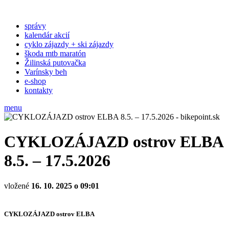
správy
kalendár akcií
cyklo zájazdy + ski zájazdy
škoda mtb maratón
Žilinská putovačka
Varínsky beh
e-shop
kontakty
menu
CYKLOZÁJAZD ostrov ELBA
8.5. – 17.5.2026
vložené
16. 10. 2025 o 09:01
CYKLOZÁJAZD ostrov ELBA