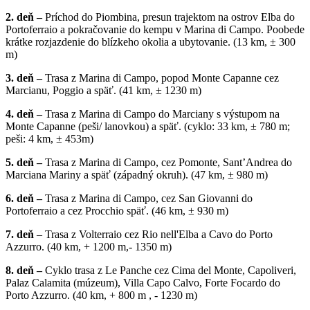
2.
deň –
Príchod do Piombina, presun trajektom na ostrov Elba do
Portoferraio a pokračovanie do kempu v Marina di Campo. Poobede
krátke rozjazdenie do blízkeho okolia a ubytovanie. (13 km, ± 300
m)
3.
deň –
Trasa z Marina di Campo, popod Monte Capanne cez
Marcianu, Poggio a späť. (41 km, ± 1230 m)
4.
deň –
Trasa z Marina di Campo do Marciany s výstupom na
Monte Capanne (peši/ lanovkou) a späť. (cyklo: 33 km, ± 780 m;
peši: 4 km, ± 453m)
5.
deň –
Trasa z Marina di Campo, cez Pomonte, Sant’Andrea do
Marciana Mariny a späť (západný okruh). (47 km, ± 980 m)
6.
deň –
Trasa z Marina di Campo, cez San Giovanni do
Portoferraio a cez Procchio späť. (46 km, ± 930 m)
7.
deň
– Trasa z Volterraio cez Rio nell'Elba a Cavo do Porto
Azzurro. (40 km, + 1200 m,- 1350 m)
8.
deň –
Cyklo trasa z Le Panche cez Cima del Monte, Capoliveri,
Palaz Calamita (múzeum), Villa Capo Calvo, Forte Focardo do
Porto Azzurro. (40 km, + 800 m , - 1230 m)