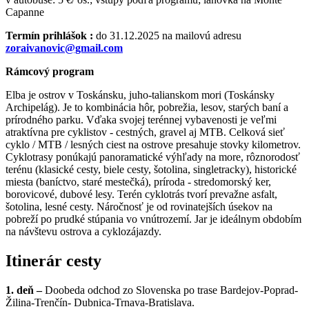
Capanne
Termín prihlášok :
do 31.12.2025 na mailovú adresu
zoraivanovic@gmail.com
Rámcový p
rogram
Elba je ostrov v Toskánsku, juho-talianskom mori (Toskánsky
Archipelág). Je to kombinácia hôr, pobrežia, lesov, starých baní a
prírodného parku. Vďaka svojej terénnej vybavenosti je veľmi
atraktívna pre cyklistov - cestných, gravel aj MTB. Celková sieť
cyklo / MTB / lesných ciest na ostrove presahuje stovky kilometrov.
Cyklotrasy ponúkajú panoramatické výhľady na more, rôznorodosť
terénu (klasické cesty, biele cesty, šotolina, singletracky), historické
miesta (baníctvo, staré mestečká), príroda - stredomorský ker,
borovicové, dubové lesy. Terén cyklotrás tvorí prevažne asfalt,
šotolina, lesné cesty. Náročnosť je od rovinatejších úsekov na
pobreží po prudké stúpania vo vnútrozemí. Jar je ideálnym obdobím
na návštevu ostrova a cyklozájazdy.
Itinerár cesty
1.
deň –
Doobeda odchod zo Slovenska po trase Bardejov-Poprad-
Žilina-Trenčín- Dubnica-Trnava-Bratislava.