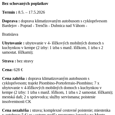
Bez schovaných poplatkov
Termín :
8.5. – 17.5.2026
Doprava :
doprava klimatizovaným autobusom s cykloprívesom
Bardejov - Poprad - Trenčín - Dubnica nad Váhom -
Bratislava
Ubytovanie :
ubytovanie v 4- lôžkových mobilných domoch s
kuchynkou v kempe (2 izby: 1 izba s manž. lôžkom, 1 izba s 2
samostat. lôžkami);
Strava :
bez stravy
Cena:
628 €
Cena zahŕňa :
doprava klimatizovaným autobusom s
cykloprívesom; trajekt Piombino-Portoferraio-Piombino; 7 x
ubytovanie v 4-lôžkových mobilných domoch s kuchynkou v
kempe (2 izby: 1 izba s manž. lôžkom, 1 izba s 2 samostat. lôžkami);
mestská daň; 2 x sprievodca; služby servismana; poistenie
insolventnosti CK
Cena nezahŕňa :
strava; komplexné cestovné poistenie; miestenka
v autobuse: 5 €/ os.; vstupy podľa programu; lanovka na Monte