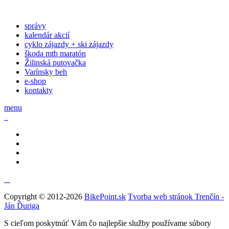
správy
kalendár akcií
cyklo zájazdy + ski zájazdy
škoda mtb maratón
Žilinská putovačka
Varínsky beh
e-shop
kontakty
menu
Copyright © 2012-2026
BikePoint.sk
Tvorba web stránok Trenčín -
Ján Ďuriga
S cieľom poskytnúť Vám čo najlepšie služby používame súbory