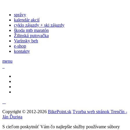
správy
kalendár akcií
cyklo zájazdy + ski zájazdy
škoda mtb maratón
Žilinská putovačka
Varínsky beh
e-shop
kontakty
menu
Copyright © 2012-2026
BikePoint.sk
Tvorba web stránok Trenčín -
Ján Ďuriga
S cieľom poskytnúť Vám čo najlepšie služby používame súbory