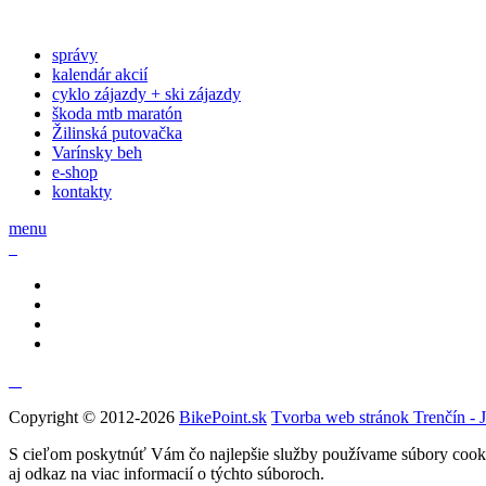
správy
kalendár akcií
cyklo zájazdy + ski zájazdy
škoda mtb maratón
Žilinská putovačka
Varínsky beh
e-shop
kontakty
menu
Copyright © 2012-2026
BikePoint.sk
Tvorba web stránok Trenčín - 
S cieľom poskytnúť Vám čo najlepšie služby používame súbory cookie
aj odkaz na viac informacií o týchto súboroch.