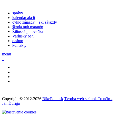
správy
kalendár akcií
cyklo zájazdy + ski zájazdy
škoda mtb maratón
Žilinská putovačka
Varínsky beh
e-shop
kontakty
menu
Copyright © 2012-2026
BikePoint.sk
Tvorba web stránok Trenčín -
Ján Ďuriga