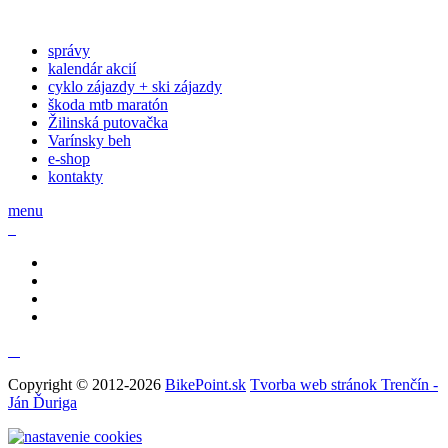
správy
kalendár akcií
cyklo zájazdy + ski zájazdy
škoda mtb maratón
Žilinská putovačka
Varínsky beh
e-shop
kontakty
menu
Copyright © 2012-2026
BikePoint.sk
Tvorba web stránok Trenčín -
Ján Ďuriga