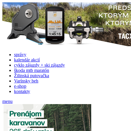
správy
kalendár akcií
cyklo zájazdy + ski zájazdy
škoda mtb maratón
Žilinská putovačka
Varínsky beh
e-shop
kontakty
menu