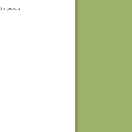
lšia
|
posledná