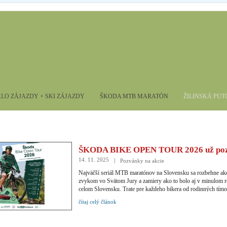
LO ZÁJAZDY + SKI ZÁJAZDY
ŠKODA MTB MARATÓN
ŽILINSKÁ PU
ŠKODA BIKE OPEN TOUR 2026 už pozn
termíny!
14. 11. 2025
Pozvánky na akcie
Najväčší seriál MTB maratónov na Slovensku sa rozbehne a
zvykom vo Svätom Jury a zamiery ako to bolo aj v minulom r
celom Slovensku. Trate pre každeho bikera od rodinných tímo
najvýkonnejších jazdcov. Trate pre bikerov, E-bikerov ako aj 
čítaj celý článok
Registrácie na jednotlivé podujatia budú spustené čoskoro. Ta
možnosť zakúpiť pre niekoho blízkeho darčekové poukazy ešt
Termíny a miesta 18. apríl Škoda Svätojurský MTB maratónSv