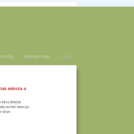
TOVAČKA
VARÍNSKY BEH
E-SHOP
á miesta a
ko býva dobrým
oku na šesť miest po
v až po
jazdov na graveloch.
ktiež budete mať
e pred vianocami.
ätý jur 23.