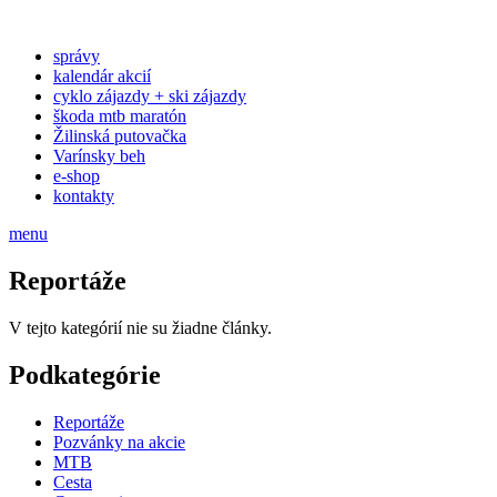
správy
kalendár akcií
cyklo zájazdy + ski zájazdy
škoda mtb maratón
Žilinská putovačka
Varínsky beh
e-shop
kontakty
menu
Reportáže
V tejto kategórií nie su žiadne články.
Podkategórie
Reportáže
Pozvánky na akcie
MTB
Cesta