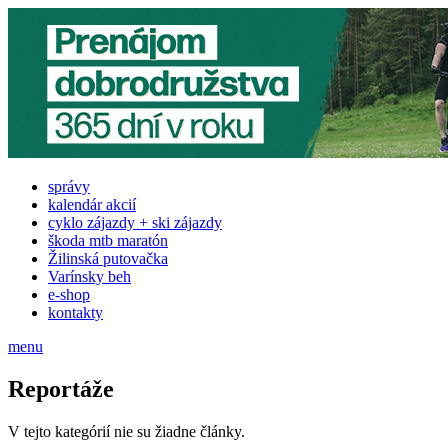
správy
kalendár akcií
cyklo zájazdy + ski zájazdy
škoda mtb maratón
Žilinská putovačka
Varínsky beh
e-shop
kontakty
menu
Reportáže
V tejto kategórií nie su žiadne články.